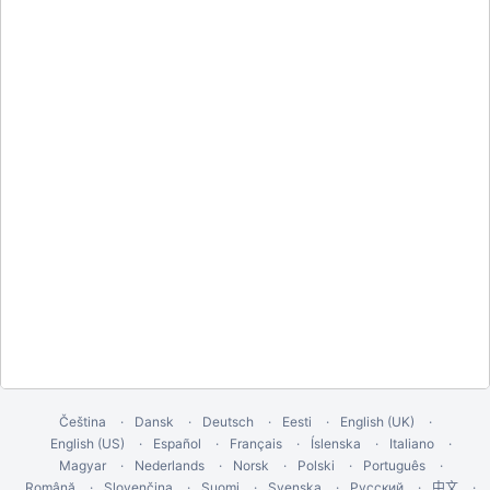
Čeština
Dansk
Deutsch
Eesti
English (UK)
English (US)
Español
Français
Íslenska
Italiano
Magyar
Nederlands
Norsk
Polski
Português
Română
Slovenčina
Suomi
Svenska
Русский
中文