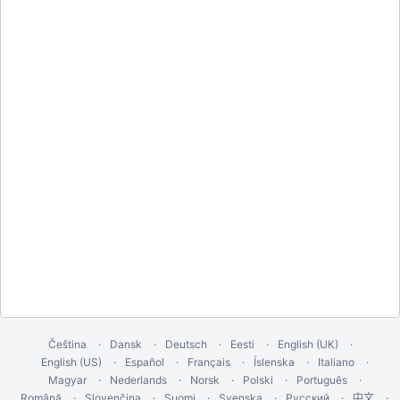
Čeština
Dansk
Deutsch
Eesti
English (UK)
English (US)
Español
Français
Íslenska
Italiano
Magyar
Nederlands
Norsk
Polski
Português
Română
Slovenčina
Suomi
Svenska
Русский
中文