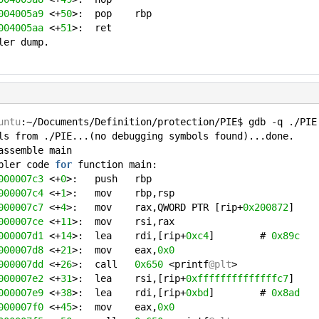
004005a9
<+
50
>: pop rbp
004005aa
<+
51
>: ret
ler dump.
untu
:~/Documents/Definition/protection/PIE$ gdb -q ./PIE
ls from ./PIE...(no debugging symbols found)...done.
assemble main
mbler code
for
function main:
000007c3
<+
0
>: push rbp
000007c4
<+
1
>: mov rbp,rsp
000007c7
<+
4
>: mov rax,QWORD PTR [rip+
0x200872
]
000007ce
<+
11
>: mov rsi,rax
000007d1
<+
14
>: lea rdi,[rip+
0xc4
] #
0x89c
000007d8
<+
21
>: mov eax,
0x0
000007dd
<+
26
>: call
0x650
<printf
@plt
>
000007e2
<+
31
>: lea rsi,[rip+
0xffffffffffffffc7
]
000007e9
<+
38
>: lea rdi,[rip+
0xbd
] #
0x8ad
000007f0
<+
45
>: mov eax,
0x0