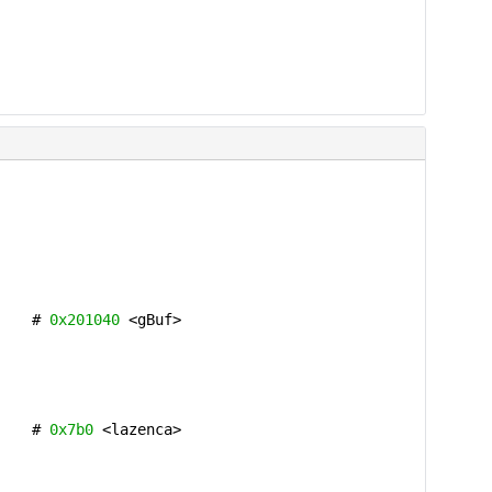
 #
0x201040
<gBuf>
 #
0x7b0
<lazenca>