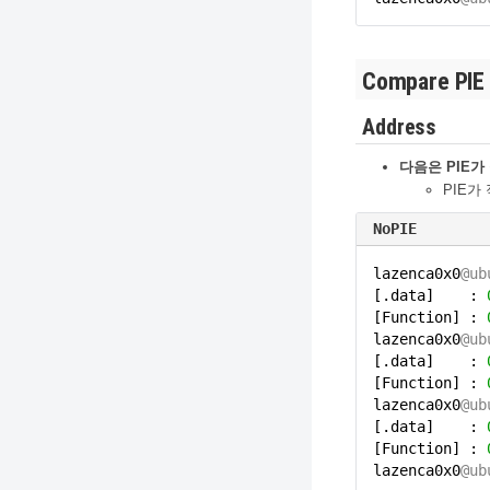
Compare PIE 
Address
다음은 PIE가
PIE가
NoPIE
lazenca0x0
@ub
[.data] :
[Function] :
lazenca0x0
@ub
[.data] :
[Function] :
lazenca0x0
@ub
[.data] :
[Function] :
lazenca0x0
@ub