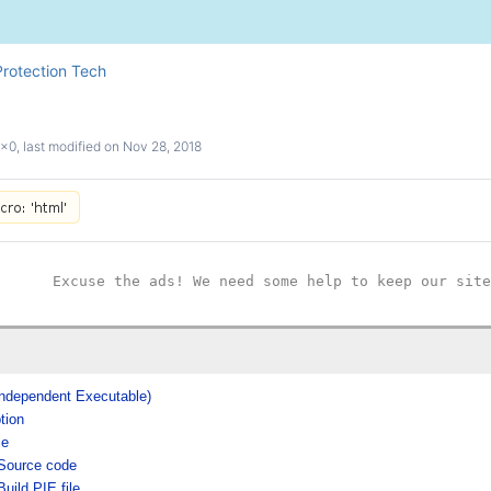
Protection Tech
0x0
, last modified on
Nov 28, 2018
Excuse the ads! We need some help to keep our site
Independent Executable)
tion
le
Source code
Build PIE file