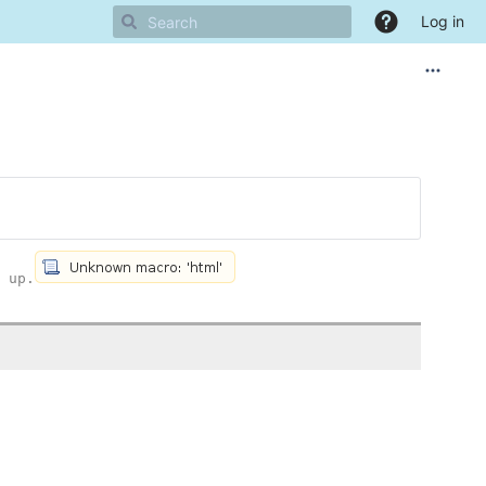
Log in
 up.