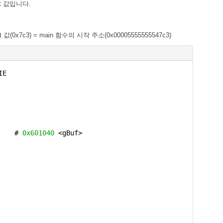
t 값입니다.
t 값(
0x7c3) = main 함수의 시작 주소(
0x00005555555547c3)
IE
 #
0x601040
<gBuf>