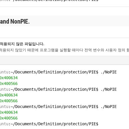
and NonPIE.
 적용되지 않은 파일입니다.
 적용되지 않았기 때문에 프로그램을 실행할 때마다 전역 변수와 사용자 정의 
untu
:~/Documents/Definition/protection/PIE$ ./NoPIE
0x400634
0x400566
untu
:~/Documents/Definition/protection/PIE$ ./NoPIE
0x400634
0x400566
untu
:~/Documents/Definition/protection/PIE$ ./NoPIE
0x400634
0x400566
untu
:~/Documents/Definition/protection/PIE$