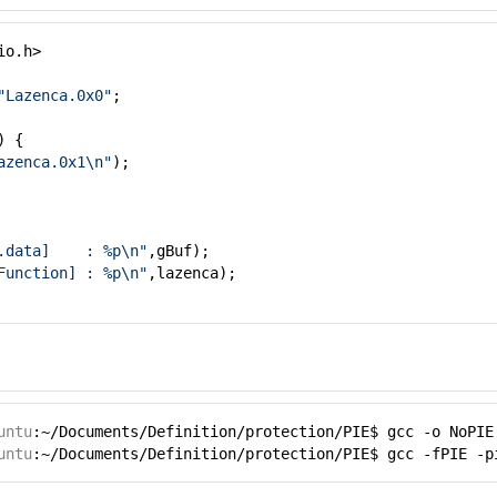
io.h>
"Lazenca.0x0"
;
) {
azenca.0x1\n"
);
.data] : %p\n"
,gBuf);
Function] : %p\n"
,lazenca);
untu
:~/Documents/Definition/protection/PIE$ gcc -o NoPIE
untu
:~/Documents/Definition/protection/PIE$ gcc -fPIE -p