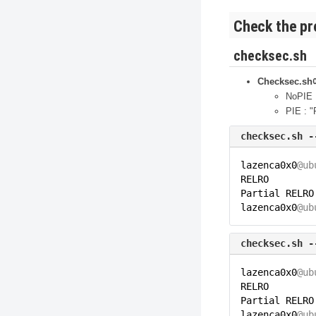
Check the pro
checksec.sh
Checksec
NoPIE 
PIE : "
checksec.sh -
lazenca0x0
@ub
RELRO 
Partial RE
lazenca0x0
@ub
checksec.sh -
lazenca0x0
@ub
RELRO 
Partial REL
lazenca0x0
@ub