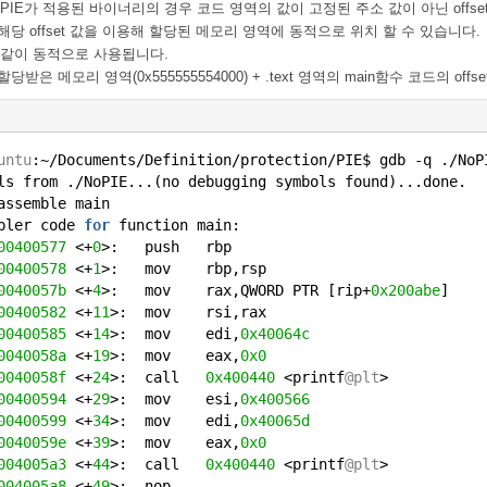
PIE가 적용된 바이너리의 경우 코드 영역의 값이 고정된 주소 값이 아닌 offse
해당 offset 값을 이용해 할당된 메모리 영역에 동적으로 위치 할 수 있습니다.
 같이 동적으로 사용됩니다.
할당받은 메모리 영역(
0x555555554000) + .text 영역의 main함수 코드의 offse
untu
:~/Documents/Definition/protection/PIE$ gdb -q ./NoP
ls from ./NoPIE...(no debugging symbols found)...done.
assemble main
mbler code
for
function main:
00400577
<+
0
>: push rbp
00400578
<+
1
>: mov rbp,rsp
0040057b
<+
4
>: mov rax,QWORD PTR [rip+
0x200abe
]
00400582
<+
11
>: mov rsi,rax
00400585
<+
14
>: mov edi,
0x40064c
0040058a
<+
19
>: mov eax,
0x0
0040058f
<+
24
>: call
0x400440
<printf
@plt
>
00400594
<+
29
>: mov esi,
0x400566
00400599
<+
34
>: mov edi,
0x40065d
0040059e
<+
39
>: mov eax,
0x0
004005a3
<+
44
>: call
0x400440
<printf
@plt
>
004005a8
<+
49
>: nop