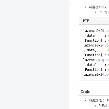
다음은 PIE가
PIE가
PIE
lazenca0x0
@ub
[.data] :
[Function] :
lazenca0x0
@ub
[.data] :
[Function] :
lazenca0x0
@ub
[.data] :
[Function] :
lazenca0x0
@ub
Code
다음과 같이 
PIE가