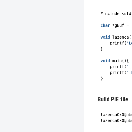
#include <std
char
*gBuf =
void
lazenca(
printf(
"L
}
void
main(){
printf(
"[
printf(
"[
}
Build PIE file
lazenca0x0
@ub
lazenca0x0
@ub