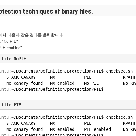
tection techniques of binary files.
.sh에서 다음과 같은 결과를 출력합니다.
: "No PIE"
PIE enabled"
-file NoPIE
untu
:~/Documents/Definition/protection/PIE$ checksec.sh 
STACK CANARY NX PIE RPATH R
LRO No canary found NX enabled No PIE No RPA
untu
:~/Documents/Definition/protection/PIE$
-file PIE
untu
:~/Documents/Definition/protection/PIE$ checksec.sh 
STACK CANARY NX PIE RPATH R
RO No canary found NX enabled PIE enabled No R
untu
:~/Documents/Definition/protection/PIE$