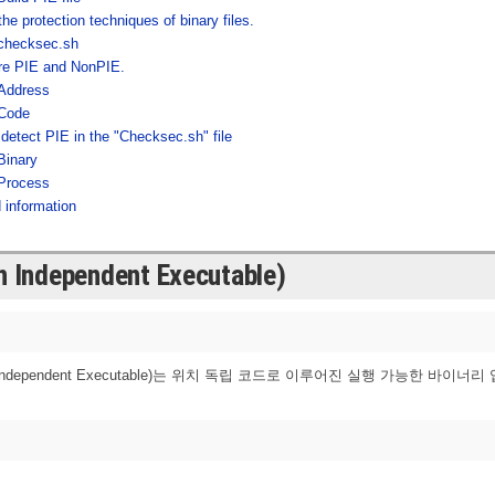
he protection techniques of binary files.
checksec.sh
e PIE and NonPIE.
Address
Code
detect PIE in the "Checksec.sh" file
Binary
Process
 information
n Independent Executable)
on Independent Executable)는 위치 독립 코드로 이루어진 실행 가능한 바이너리