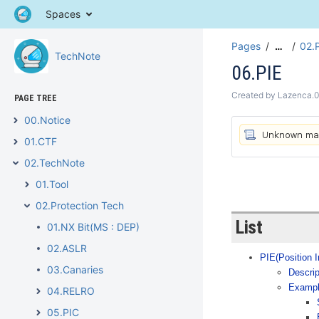
Spaces
Pages
02.
…
TechNote
06.PIE
Created by
Lazenca.
PAGE TREE
00.Notice
01.CTF
02.TechNote
01.Tool
02.Protection Tech
List
01.NX Bit(MS : DEP)
02.ASLR
PIE(Position 
03.Canaries
Descrip
Examp
04.RELRO
05.PIC