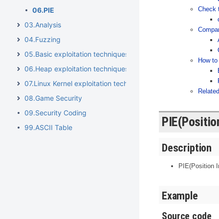
Check t
06.PIE
03.Analysis
Compar
04.Fuzzing
05.Basic exploitation techniques
How to 
06.Heap exploitation techniques
07.Linux Kernel exploitation techniques
Related
08.Game Security
09.Security Coding
PIE(Positio
99.ASCII Table
Description
PIE(Positi
Example
Source code