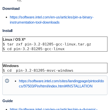
다.
Download
https://software.intel.com/en-us/articles/pin-a-binary-
instrumentation-tool-downloads
Install
Linux / OS X*
$ tar zxf pin-3.2-81205-gcc-linux.tar.gz

$ cd pin-3.2-81205-gcc-linux
Windows
$ cd  pin-3.2-81205-msvc-windows
https://software.intel.com/sites/landingpage/pintool/do
cs/97503/Pin/html/index.html#INSTALLATION
Guide
https://software.intel.com/en-us/articles/pin-a-dynamic-