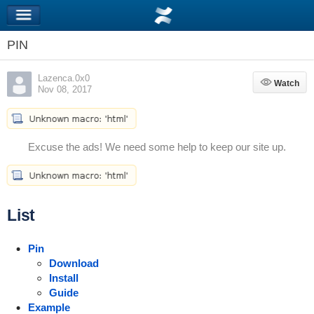
PIN
Lazenca.0x0
Watch
Watch
Nov 08, 2017
Excuse the ads! We need some help to keep our site up.
List
Pin
Download
Install
Guide
Example