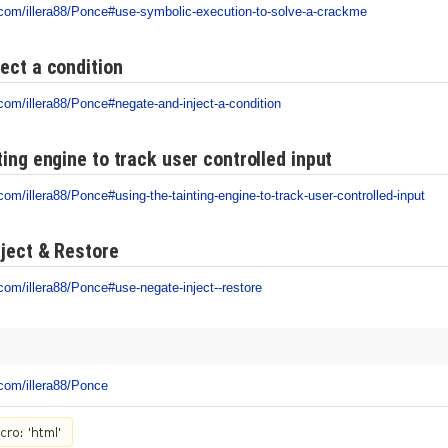
b.com/illera88/Ponce#use-symbolic-execution-to-solve-a-crackme
ect a condition
.com/illera88/Ponce#negate-and-inject-a-condition
ting engine to track user controlled input
.com/illera88/Ponce#using-the-tainting-engine-to-track-user-controlled-input
nject & Restore
.com/illera88/Ponce#use-negate-inject--restore
.com/illera88/Ponce