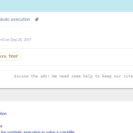
bolic execution
0x0
on
Sep 25, 2017
Excuse the ads! We need some help to keep our site
tion
le
Use symbolic execution to solve a crackMe