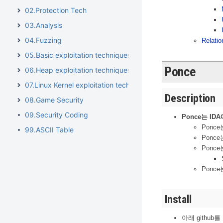
02.Protection Tech
03.Analysis
04.Fuzzing
Relatio
05.Basic exploitation techniques
Ponce
06.Heap exploitation techniques
07.Linux Kernel exploitation techniques
Description
08.Game Security
09.Security Coding
Ponce는 IDA
Ponc
99.ASCII Table
Ponce
Ponce
Ponc
Install
아래 githu