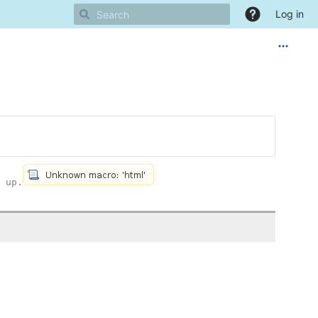
Log in
 up.