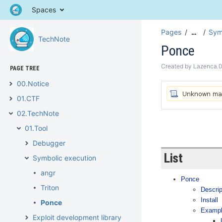
Spaces
Pages
Sym
…
TechNote
Ponce
Created by
Lazenca.
PAGE TREE
00.Notice
01.CTF
02.TechNote
01.Tool
Debugger
List
Symbolic execution
angr
Ponce
Triton
Descrip
Install
Ponce
Examp
Exploit development library