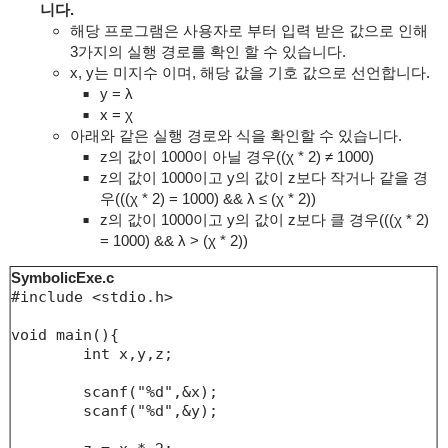
니다.
해당 프로그램은 사용자로 부터 입력 받은 값으로 인해
3가지의 실행 경로를 확인 할 수 있습니다.
x, y는 미지수 이며, 해당 값을 기호 값으로 선언합니다.
y =
λ
x = χ
아래와 같은 실행 경로와 식을 확인할 수 있습니다.
z의 값이 1000이 아닐 경우((
χ
* 2) ≠ 1000)
z의 값이 1000이고 y의 값이 z보다 작거나 같을 경
우(((
χ
* 2) = 1000) &&
λ
≤
(
χ
* 2
))
z의 값이 1000이고 y의 값이 z보다 클 경우
(((
χ
* 2)
= 1000) &&
λ
>
(
χ
* 2
))
SymbolicExe.c
#include <stdio.h>

void main(){

	int x,y,z;

	scanf("%d",&x);

	scanf("%d",&y);
