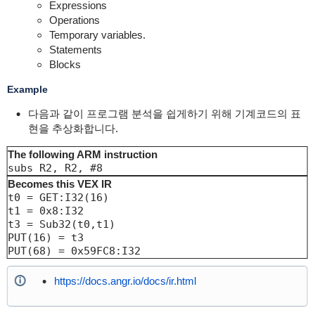
Expressions
Operations
Temporary variables.
Statements
Blocks
Example
다음과 같이 프로그램 분석을 쉽게하기 위해 기계코드의 표
현을 추상화합니다.
The following ARM instruction
subs R2, R2, #8
Becomes this VEX IR
t0 = GET:I32(16)

t1 = 0x8:I32

t3 = Sub32(t0,t1)

PUT(16) = t3

PUT(68) = 0x59FC8:I32
https://docs.angr.io/docs/ir.html