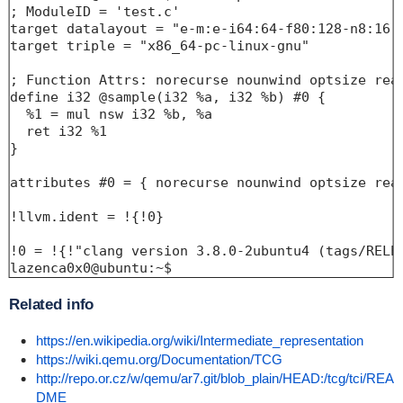
; ModuleID = 'test.c'

target datalayout = "e-m:e-i64:64-f80:128-n8:16:3
target triple = "x86_64-pc-linux-gnu"

; Function Attrs: norecurse nounwind optsize read
define i32 @sample(i32 %a, i32 %b) #0 {

  %1 = mul nsw i32 %b, %a

  ret i32 %1

}

attributes #0 = { norecurse nounwind optsize rea
!llvm.ident = !{!0}

!0 = !{!"clang version 3.8.0-2ubuntu4 (tags/RELEA
lazenca0x0@ubuntu:~$ 
Related info
https://en.wikipedia.org/wiki/Intermediate_representation
https://wiki.qemu.org/Documentation/TCG
http://repo.or.cz/w/qemu/ar7.git/blob_plain/HEAD:/tcg/tci/REA
DME