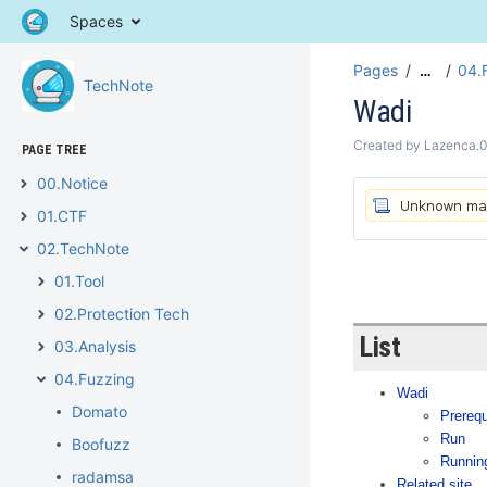
Spaces
Pages
04.
…
TechNote
Wadi
Created by
Lazenca.
PAGE TREE
00.Notice
01.CTF
02.TechNote
01.Tool
02.Protection Tech
List
03.Analysis
04.Fuzzing
Wadi
Domato
Prerequ
Run
Boofuzz
Runnin
radamsa
Related site