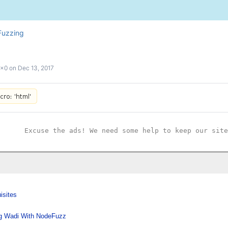
Fuzzing
0x0
on
Dec 13, 2017
Excuse the ads! We need some help to keep our site
isites
g Wadi With NodeFuzz