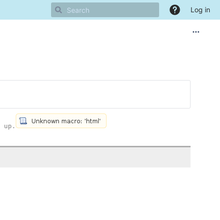
Log in
 up.