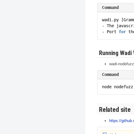
Command
wadi.py [Gram
- The javascr
- Port
for
th
Running Wadi
wadi-
nodefuzz
Command
node nodefuzz
Related site
https://githu