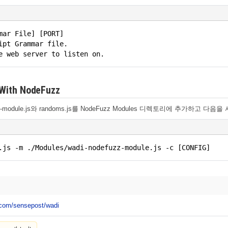
mar File] [PORT]
ipt Grammar file.
e web server to listen on.
 With NodeFuzz
-module.js와 randoms.js를 NodeFuzz Modules 디렉토리에 추가하고 
.js -m ./Modules/wadi-nodefuzz-module.js -c [CONFIG]
b.com/sensepost/wadi