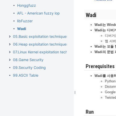
Honggfuzz
AFL - American fuzzy lop
Wadi
libFuzzer
Wadi는 Wind
Wadi
Wadi는 디버거
디버거는 
05.Basic exploitation techniques
웹 서버
06.Heap exploitation techniques
Wadi는 모듈
07.Linux Kernel exploitation techniques
Wadi의 문법
08.Game Security
Prerequisites
09.Security Coding
99.ASCII Table
Wadi를 사용
Python 
Distor
Google
Twisted
Run