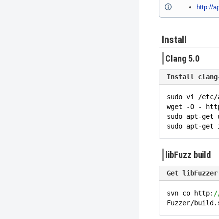
http://a
Install
Clang 5.0
Install clang
sudo vi /etc/
wget -O - htt
sudo apt-get 
sudo apt-get 
libFuzz build
Get libFuzzer
svn co http:
/
Fuzzer/build.