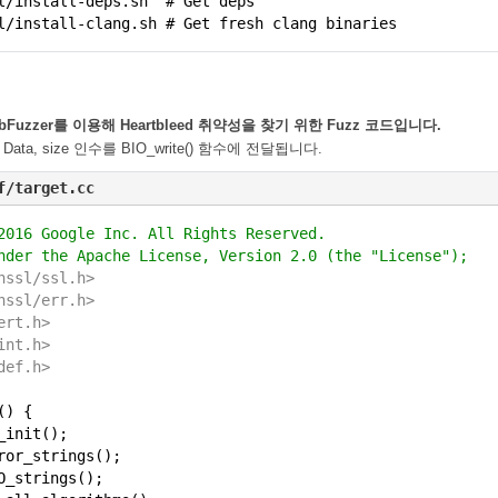
l/install-deps.sh # Get deps
l/install-clang.sh # Get fresh clang binaries
bFuzzer를 이용해 Heartbleed 취약성을 찾기 위한 Fuzz 코드입니다.
 Data, size 인수를 BIO_write() 함수에 전달됩니다.
f/target.cc
2016 Google Inc. All Rights Reserved.
nder the Apache License, Version 2.0 (the "License");
nssl/ssl.h>
nssl/err.h>
ert.h>
int.h>
def.h>
() {
_init();
ror_strings();
O_strings();