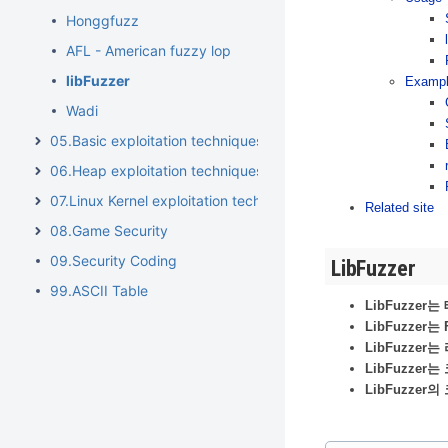
Honggfuzz
AFL - American fuzzy lop
libFuzzer
Exampl
Wadi
05.Basic exploitation techniques
06.Heap exploitation techniques
07.Linux Kernel exploitation techniques
Related site
08.Game Security
09.Security Coding
LibFuzzer
99.ASCII Table
LibFuzze
LibFuzze
LibFuzze
LibFuzze
LibFuzzer