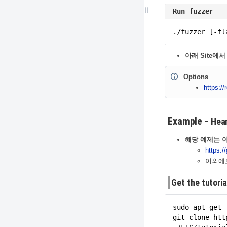
Run fuzzer
./fuzzer [-fl
아래 Site에
Options
https:/
Example -
Hea
해당 예제는 
https:/
이외에
Get the tutoria
sudo apt-get 
git clone htt