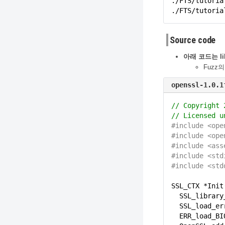
./FTS/tutoria
./FTS/tutoria
Source code
아래 코드는 li
Fuzz의
openssl-1.0.1
// Copyright 
// Licensed u
#include <ope
#include <ope
#include <ass
#include <std
#include <std
SSL_CTX *Init
SSL_library
SSL_load_er
ERR_load_BI