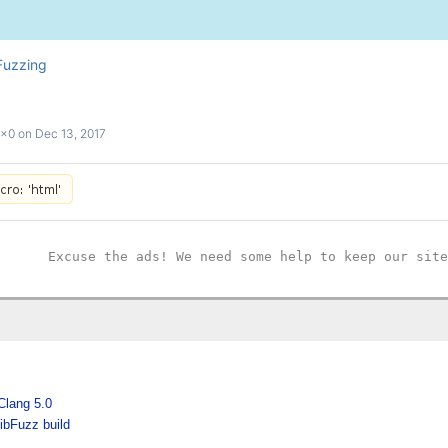
Fuzzing
0x0
on
Dec 13, 2017
Excuse the ads! We need some help to keep our site
Clang 5.0
libFuzz build