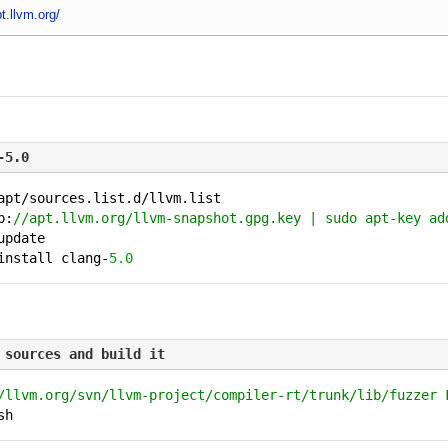
pt.llvm.org/
-5.0
apt/sources.list.d/llvm.list
p:
//apt.llvm.org/llvm-snapshot.gpg.key | sudo apt-key ad
update
install clang-
5.0
 sources and build it
/llvm.org/svn/llvm-project/compiler-rt/trunk/lib/fuzzer 
sh