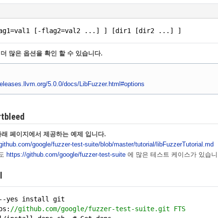
ag1=val1 [-flag2=val2 ...] ] [dir1 [dir2 ...] ]
서 더 많은 옵션을 확인 할 수 있습니다.
/releases.llvm.org/5.0.0/docs/LibFuzzer.html#options
rtbleed
아래 페이지에서 제공하는 예제 입니다.
/github.com/google/fuzzer-test-suite/blob/master/tutorial/libFuzzerTutorial.md
도
https://github.com/google/fuzzer-test-suite
에 많은 테스트 케이스가 있습니
l
--yes install git
ps:
//github.com/google/fuzzer-test-suite.git FTS