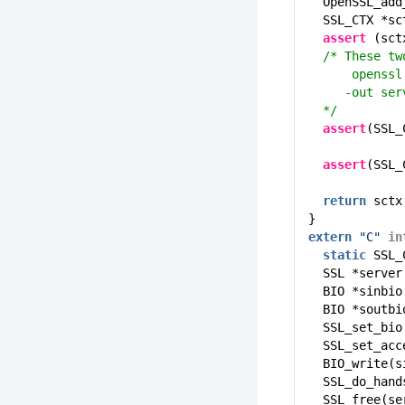
OpenSSL_add
SSL_CTX *sc
assert
(sct
/* These tw
openssl
-out ser
*/
assert
(SSL_
assert
(SSL_
return
sctx
}
extern
"C"
in
static
SSL_
SSL *server
BIO *sinbio
BIO *soutbi
SSL_set_bio
SSL_set_acc
BIO_write(s
SSL_do_hand
SSL_free(se