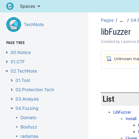
Spaces
Pages
04.
…
TechNote
libFuzzer
Created by
Lazenca.
PAGE TREE
00.Notice
01.CTF
02.TechNote
01.Tool
02.Protection Tech
List
03.Analysis
04.Fuzzing
LibFuzzer
Domato
Install
Boofuzz
radamsa
Usage