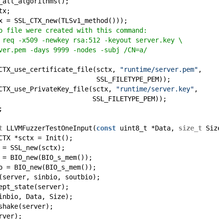
_all_algorithms();
tx;
x = SSL_CTX_new(TLSv1_method()));
o file were created with this command:
 req -x509 -newkey rsa:512 -keyout server.key \
ver.pem -days 9999 -nodes -subj /CN=a/
CTX_use_certificate_file(sctx,
"runtime/server.pem"
,
SSL_FILETYPE_PEM));
CTX_use_PrivateKey_file(sctx,
"runtime/server.key"
,
SSL_FILETYPE_PEM));
;
t
LLVMFuzzerTestOneInput(
const
uint8_t *Data,
size_t
Siz
CTX *sctx = Init();
 = SSL_new(sctx);
 = BIO_new(BIO_s_mem());
o = BIO_new(BIO_s_mem());
(server, sinbio, soutbio);
ept_state(server);
inbio, Data, Size);
shake(server);
rver);