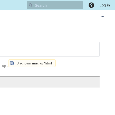
Log in
 up.